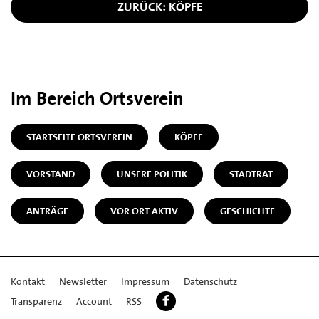
ZURÜCK: KÖPFE
Im Bereich Ortsverein
STARTSEITE ORTSVEREIN
KÖPFE
VORSTAND
UNSERE POLITIK
STADTRAT
ANTRÄGE
VOR ORT AKTIV
GESCHICHTE
Kontakt
Newsletter
Impressum
Datenschutz
Transparenz
Account
RSS