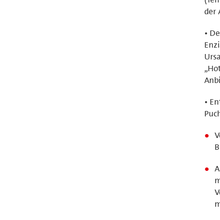
der 
• De
Enzi
Ursa
„Ho
Anbi
• En
Puc
V
B
A
m
V
m