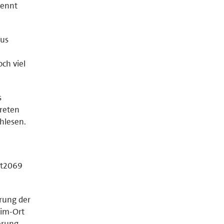
rennt
mus
ch viel
s
kreten
chlesen.
St2069
rung der
eim-Ort
erung