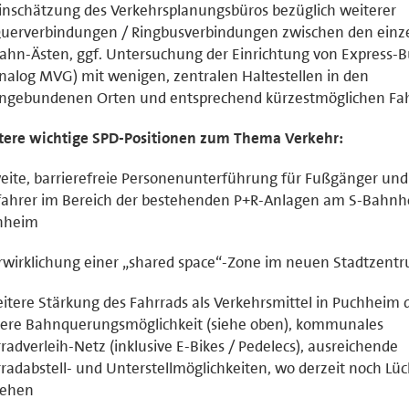
inschätzung des Verkehrsplanungsbüros bezüglich weiterer
uerverbindungen / Ringbusverbindungen zwischen den einz
ahn-Ästen, ggf. Untersuchung der Einrichtung von Express-B
nalog MVG) mit wenigen, zentralen Haltestellen in den
ngebundenen Orten und entsprechend kürzestmöglichen Fah
tere wichtige SPD-Positionen zum Thema Verkehr:
eite, barrierefreie Personenunterführung für Fußgänger und
fahrer im Bereich der bestehenden P+R-Anlagen am S-Bahnh
hheim
rwirklichung einer „shared space“-Zone im neuen Stadtzent
itere Stärkung des Fahrrads als Verkehrsmittel in Puchheim 
tere Bahnquerungsmöglichkeit (siehe oben), kommunales
radverleih-Netz (inklusive E-Bikes / Pedelecs), ausreichende
radabstell- und Unterstellmöglichkeiten, wo derzeit noch Lü
tehen