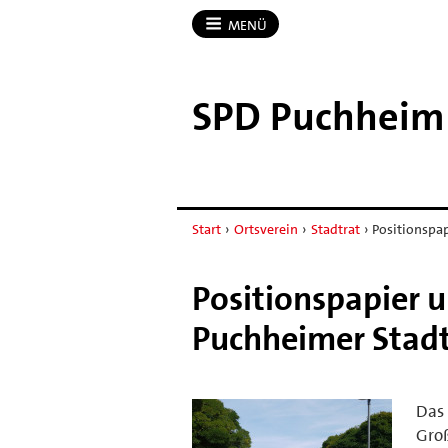
MENÜ
SPD Puchheim
Start
›
Ortsverein
›
Stadtrat
›
Positionspa
Positionspapier 
Puchheimer Stad
Das 
Groß