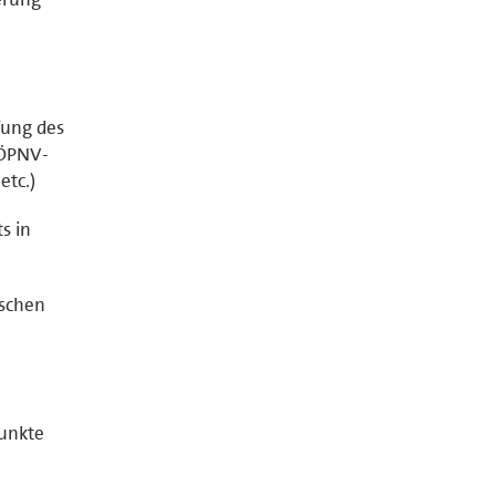
fung des
 ÖPNV-
etc.)
s in
ischen
punkte