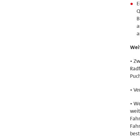
E
Q
B
a
a
Wei
• Zw
Rad
Puc
• Ve
• We
wei
Fahr
Fahr
bes