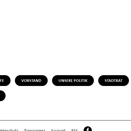
FE
VORSTAND
UNSERE POLITIK
STADTRAT
atenschutz
Transparenz
Account
RSS