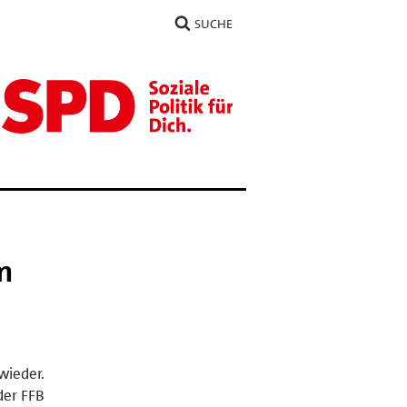
SUCHE
m
wieder.
der FFB