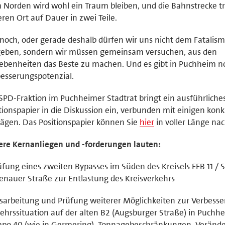
m Norden wird wohl ein Traum bleiben, und die Bahnstrecke t
ren Ort auf Dauer in zwei Teile.
och, oder gerade deshalb dürfen wir uns nicht dem Fatalis
geben, sondern wir müssen gemeinsam versuchen, aus den
benheiten das Beste zu machen. Und es gibt in Puchheim no
esserungspotenzial.
SPD-Fraktion im Puchheimer Stadtrat bringt ein ausführliche
tionspapier in die Diskussion ein, verbunden mit einigen kon
ägen. Das Positionspapier können Sie
hier
in voller Länge na
re Kernanliegen und -forderungen lauten:
üfung eines zweiten Bypasses im Süden des Kreisels FFB 11 / 
enauer Straße zur Entlastung des Kreisverkehrs
sarbeitung und Prüfung weiterer Möglichkeiten zur Verbesse
ehrssituation auf der alten B2 (Augsburger Straße) in Puchh
mpo 40 (wie in Germering), Tonnagebeschränkungen, Veränd