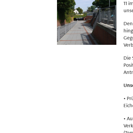
11 i
unse
Denn
hin
Gege
Verb
Die 
Posi
Antr
Unse
• Pr
Eich
• Au
Verk
(Te