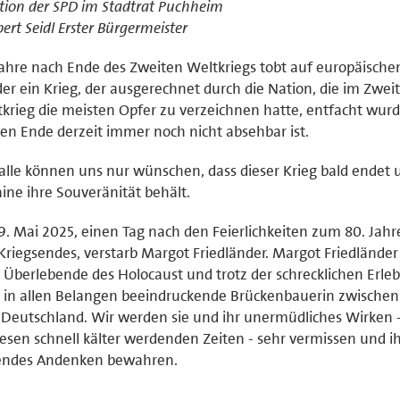
tion der SPD im Stadtrat Puchheim
ert Seidl Erster Bürgermeister
ahre nach Ende des Zweiten Weltkriegs tobt auf europäisch
er ein Krieg, der ausgerechnet durch die Nation, die im Zwei
krieg die meisten Opfer zu verzeichnen hatte, entfacht wur
en Ende derzeit immer noch nicht absehbar ist.
alle können uns nur wünschen, dass dieser Krieg bald endet 
ine ihre Souveränität behält.
. Mai 2025, einen Tag nach den Feierlichkeiten zum 80. Jahr
Kriegsendes, verstarb Margot Friedländer. Margot Friedländer
 Überlebende des Holocaust und trotz der schrecklichen Erleb
 in allen Belangen beeindruckende Brückenbauerin zwischen 
Deutschland. Wir werden sie und ihr unermüdliches Wirken 
iesen schnell kälter werdenden Zeiten - sehr vermissen und ih
endes Andenken bewahren.