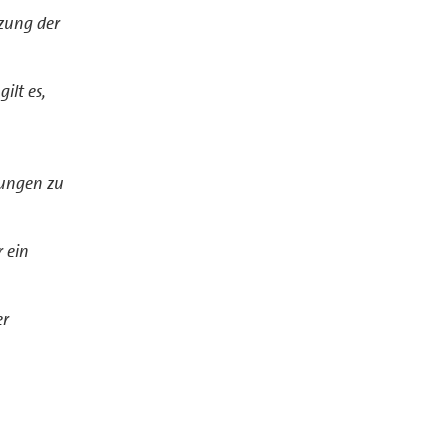
tzung der
ilt es,
dungen zu
 ein
er