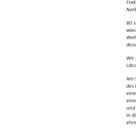
Frak
Norb
80 J
wied
Welt
dess
Wir 
Ukra
Am 9
des 
eine
eine
und 
in d
ehr