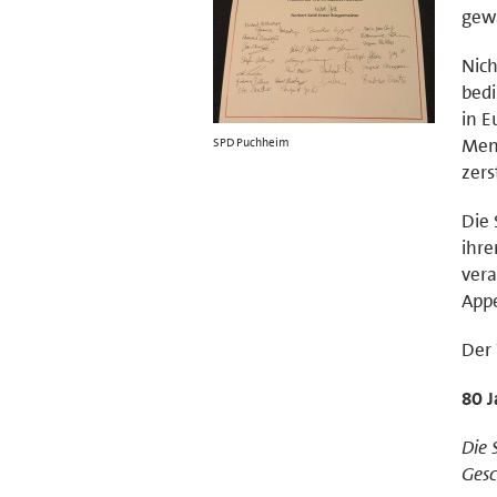
gew
Nich
bedi
in E
Mens
SPD Puchheim
zers
Die 
ihr
vera
Appe
Der 
80 J
Die 
Gesc