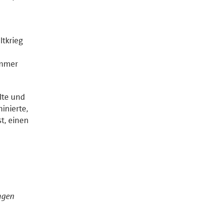
ltkrieg
immer
lte und
inierte,
t, einen
angen