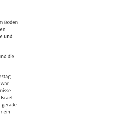
em Boden
ten
de und
und die
estag
 war
nisse
Israel
- gerade
r ein