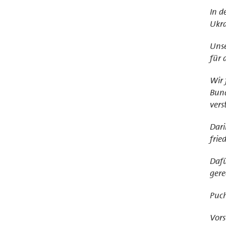
In d
Ukra
Unse
für 
Wir 
Bund
vers
Dari
frie
Dafü
gere
Puch
Vor