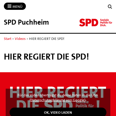
MENÜ
SPD Puchheim
Start
›
Videos
›
HIER REGIERT DIE SPD!
HIER REGIERT DIE SPD!
Für das Video überträgst du deine Daten in die USA
(
Datenschutzerklärung von Google
).