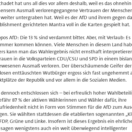
hadet hat uns all dies vor allem deshalb, weil es das ohnehin
ensem Ausmaß verlorengegangene Vertrauen der Menschen 
weiter untergraben hat. Weil es der AfD und ihrem gegen d
blishment gerichteten Mantra voll in die Karten gespielt hat.
pos AfD: Die 13 % sind verdammt bitter. Aber, mit Verlaub: Es
limmer kommen können. Viele Menschen in diesem Land hab
rs kann man das Wahlergebnis nicht ernsthaft interpretiere
rauen in die Volksparteien CDU/CSU und SPD in einem bislan
ewesenen Ausmaß verloren. Der überschäumende Geifer der
losen enttäuschten Wutbürger ergoss sich fast ungehemmt a
tplätze der Republik und vor allem in die Sozialen Medien.
dennoch entschlossen sich – bei erfreulich hoher Wahlbeteil
fähr 87 % der aktiven Wählerinnen und Wähler dafür, ihre
friedenheit nicht in Form von Stimmen für die AfD zum Aus
gen. Sie wählten stattdessen die etablierten sogenannten „K
FDP, Grüne und Linke. Insofern ist dieses Ergebnis ein ehrliche
sagen wenigstens auch ein weit überwiegend intelligenter