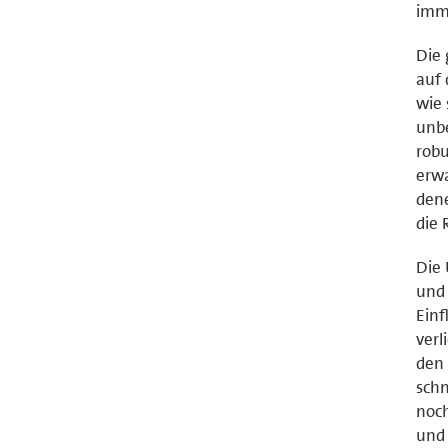
imme
Die 
auf 
wie
unb
rob
erwa
dene
die
Die 
und
Einf
verl
den 
schn
noch
und 