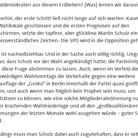
aldemokraten aus diesem Erdbeben? (Was) lernen wir darau
rhin, der erste Schritt ließ nicht lange auf sich warten: Ka
Wahllokale geschlossen und die ersten Prognosen auf den
schirmen, setzte der tapfere, aber glücklose Martin Schulz ein
ssverständliches Zeichen: Die SPD wird in die Opposition ge
 ist nachvollziehbar. Und in der Sache auch völlig richtig. Un
nur, dass Schulz vor der Wahl angekündigt hatte, die Parteimit
 diese Frage abstimmen zu lassen. Auch, wenn im Vorfeld di
würdigen Wahlsonntags die Vorbehalte gegen eine weitere
uflage der „GroKo“ in Berlin innerhalb der Partei quasi greif
n, und auch wenn man folglich kein Prophet sein muss, um
hätzen zu können, wie eine solche Mitgliederabstimmung n
er krachenden Wahlniederlage und all den „großkoalitionäre
nungen der letzten Monate wohl ausgehen würde – guter Sti
t.
rdings muss man Schulz dabei auch zugutehalten, dass er seit