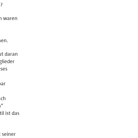
s?
um waren
hen.
gut daran
glieder
eses
bar
ach
n“
l ist das
 seiner