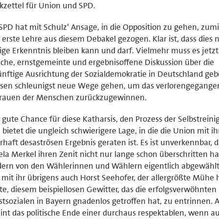
zettel für Union und SPD.
SPD hat mit Schulz‘ Ansage, in die Opposition zu gehen, zum
 erste Lehre aus diesem Debakel gezogen. Klar ist, dass dies n
ige Erkenntnis bleiben kann und darf. Vielmehr muss es jetzt
iche, ernstgemeinte und ergebnisoffene Diskussion über die
nftige Ausrichtung der Sozialdemokratie in Deutschland geb
sen schleunigst neue Wege gehen, um das verlorengegange
trauen der Menschen zurückzugewinnen.
 gute Chance für diese Katharsis, den Prozess der Selbstrein
, bietet die ungleich schwierigere Lage, in die die Union mit i
haft desaströsen Ergebnis geraten ist. Es ist unverkennbar, d
la Merkel ihren Zenit nicht nur lange schon überschritten ha
ern von den Wählerinnen und Wählern eigentlich abgewählt
mit ihr übrigens auch Horst Seehofer, der allergrößte Mühe
te, diesem beispiellosen Gewitter, das die erfolgsverwöhnten
stsozialen in Bayern gnadenlos getroffen hat, zu entrinnen. 
int das politische Ende einer durchaus respektablen, wenn au