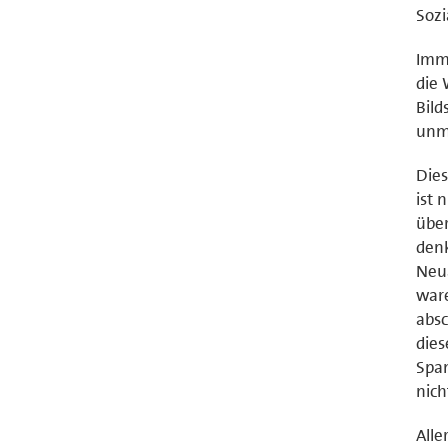
Sozi
Imme
die 
Bild
unmi
Dies
ist 
über
denk
Neua
ware
absc
dies
Span
nich
Alle