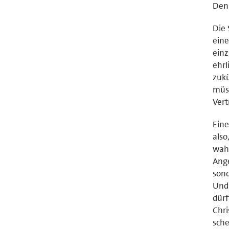
Denk
Die 
eine
einz
ehrl
zukü
müs
Ver
Eine
also
wahr
Ange
sond
Und 
dürf
Chri
sche