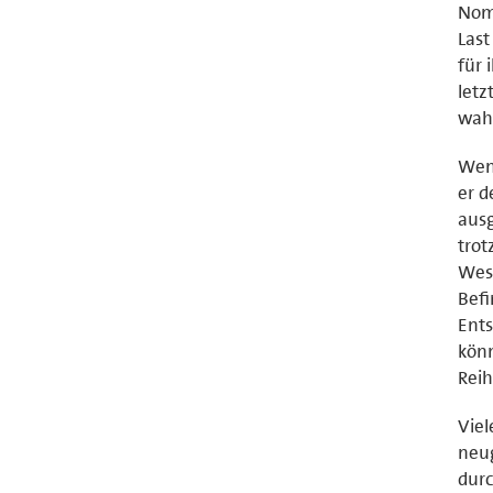
Nom
Last
für 
letz
wahr
Wenn
er d
ausg
trot
West
Befi
Ents
könn
Reih
Viel
neug
durc