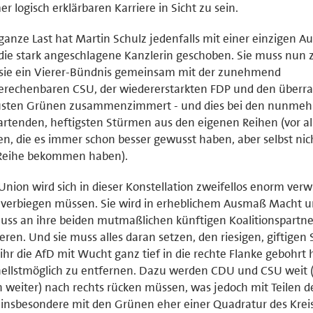
r logisch erklärbaren Karriere in Sicht zu sein.
ganze Last hat Martin Schulz jedenfalls mit einer einzigen A
die stark angeschlagene Kanzlerin geschoben. Sie muss nun 
 sie ein Vierer-Bündnis gemeinsam mit der zunehmend
erechenbaren CSU, der wiedererstarkten FDP und den überr
usten Grünen zusammenzimmert - und dies bei den nunmeh
rtenden, heftigsten Stürmen aus den eigenen Reihen (vor a
n, die es immer schon besser gewusst haben, aber selbst nic
 Reihe bekommen haben).
Union wird sich in dieser Konstellation zweifellos enorm ver
 verbiegen müssen. Sie wird in erheblichem Ausmaß Macht 
luss an ihre beiden mutmaßlichen künftigen Koalitionspartne
ieren. Und sie muss alles daran setzen, den riesigen, giftigen 
ihr die AfD mit Wucht ganz tief in die rechte Flanke gebohrt 
ellstmöglich zu entfernen. Dazu werden CDU und CSU weit 
 weiter) nach rechts rücken müssen, was jedoch mit Teilen d
insbesondere mit den Grünen eher einer Quadratur des Kreis