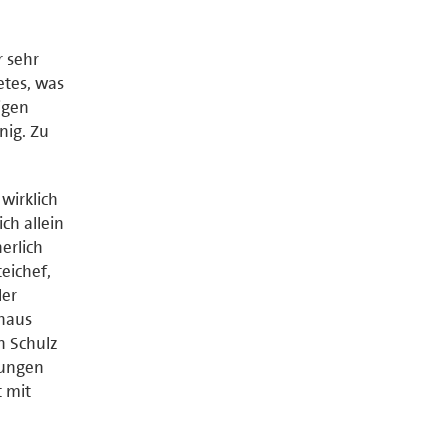
r sehr
etes, was
igen
nig. Zu
 wirklich
ch allein
erlich
eichef,
ler
chaus
n Schulz
tungen
t mit