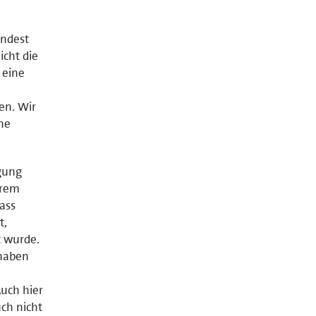
indest
icht die
 eine
en. Wir
ne
igung
hrem
ass
t,
 wurde.
 haben
Auch hier
ch nicht