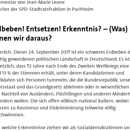
mentar von Jean-Marie Leone
cher der SPD-Stadtratsfraktion in Puchheim
dbeben! Entsetzen! Erkenntnis? – (Was)
rnen wir daraus?
erlich: Dieser 24. September 2017 ist ein schweres Erdbeben i
hig gewordenen politischen Landschaft in Deutschland. Es ist
etzlich, dass 72 Jahre nach Ende des Zweiten Weltkriegs eine 
 13 % der Stimmen erhält, unter deren Kandidatinnen und
idaten sich Personen tummeln, die die Bundesrepublik, uns
tsstaat und das Grundgesetz ablehnen oder in wesentliche
Nachteil von Ausländern, Flüchtlingen und anderen Minder
ndern wollen. Die sich offen völkisch-national äußern, wobei 
zen zu Rassismus und Diskriminierung teilweise völlig
schwimmen.
 welche Erkenntnisse ziehen wir als Sozialdemokratinnen u