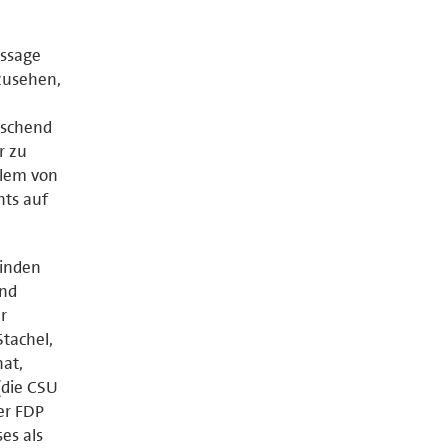
ussage
zusehen,
aschend
r zu
llem von
hts auf
winden
und
r
Stachel,
hat,
(die CSU
er FDP
es als