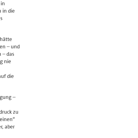
 in
in die
as
 hätte
en – und
n – das
g nie
uf die
igung –
druck zu
leinen“
r, aber