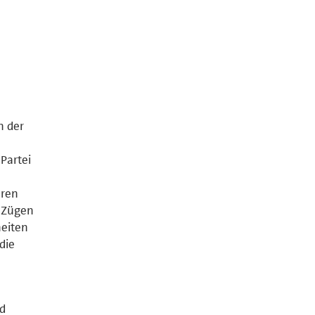
n der
Partei
eren
n Zügen
heiten
die
nd