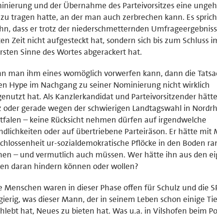
inierung und der Übernahme des Parteivorsitzes eine unge
 zu tragen hatte, an der man auch zerbrechen kann. Es sprich
ihn, dass er trotz der niederschmetternden Umfrageergebniss
ten Zeit nicht aufgesteckt hat, sondern sich bis zum Schluss i
sten Sinne des Wortes abgerackert hat.
 man ihm eines womöglich vorwerfen kann, dann die Tatsac
en Hype im Nachgang zu seiner Nominierung nicht wirklich
enutzt hat. Als Kanzlerkandidat und Parteivorsitzender hätte
z oder gerade wegen der schwierigen Landtagswahl in Nordrh
falen – keine Rücksicht nehmen dürfen auf irgendwelche
ndlichkeiten oder auf übertriebene Parteiräson. Er hätte mit
chlossenheit ur-sozialdemokratische Pflöcke in den Boden 
en – und vermutlich auch müssen. Wer hätte ihn aus den e
en daran hindern können oder wollen?
e Menschen waren in dieser Phase offen für Schulz und die S
ierig, was dieser Mann, der in seinem Leben schon einige Ti
hlebt hat, Neues zu bieten hat. Was u.a. in Vilshofen beim Po