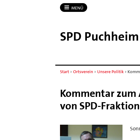
MENÜ
SPD Puchheim
Start
›
Ortsverein
›
Unsere Politik
›
Komme
Kommentar zum A
von SPD-Fraktion
Sonn