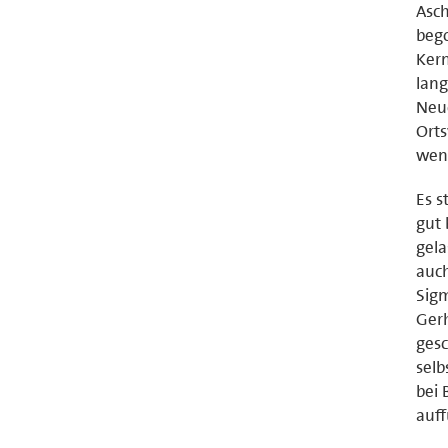
Asch
bego
Kern
lang
Neue
Orts
weni
Es s
gut 
gela
auch
Sigm
Gerh
gesc
sel
bei 
auff