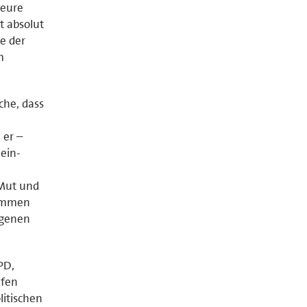
heure
t absolut
e der
m
he, dass
 er –
ein-
 Mut und
rammen
igenen
PD,
efen
litischen