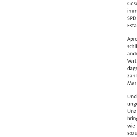
Gesc
imm
SPD 
Esta
Apro
sch
ande
Vert
dag
zahl
Mark
Und 
unge
Unzu
brin
wie 
sozu