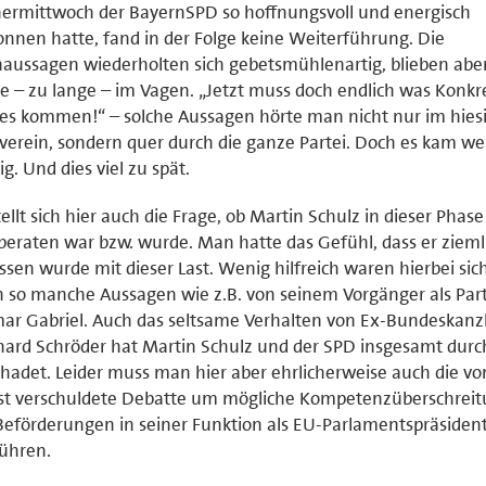
ermittwoch der BayernSPD so hoffnungsvoll und energisch
nnen hatte, fand in der Folge keine Weiterführung. Die
aussagen wiederholten sich gebetsmühlenartig, blieben abe
e – zu lange – im Vagen. „Jetzt muss doch endlich was Konkr
s kommen!“ – solche Aussagen hörte man nicht nur im hies
verein, sondern quer durch die ganze Partei. Doch es kam we
g. Und dies viel zu spät.
tellt sich hier auch die Frage, ob Martin Schulz in dieser Phase
beraten war bzw. wurde. Man hatte das Gefühl, dass er ziemli
ssen wurde mit dieser Last. Wenig hilfreich waren hierbei sich
 so manche Aussagen wie z.B. von seinem Vorgänger als Part
ar Gabriel. Auch das seltsame Verhalten von Ex-Bundeskanz
ard Schröder hat Martin Schulz und der SPD insgesamt dur
hadet. Leider muss man hier aber ehrlicherweise auch die vo
bst verschuldete Debatte um mögliche Kompetenzüberschrei
Beförderungen in seiner Funktion als EU-Parlamentspräsiden
ühren.