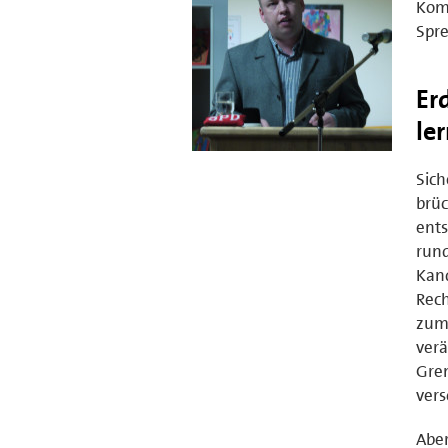
Kom
Spre
Er
le
Sich
brüc
ents
rund
Kand
Rech
zum 
verä
Gren
ver
Aber