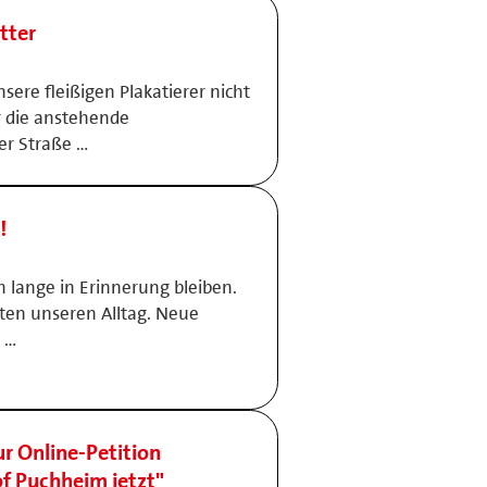
tter
ere fleißigen Plakatierer nicht
r die anstehende
er Straße …
!
 lange in Erinnerung bleiben.
ten unseren Alltag. Neue
 …
r Online-Petition
of Puchheim jetzt"