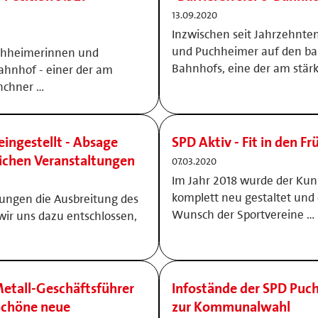
13.09.2020
Inzwischen seit Jahrzehnt
und Puchheimer auf den bar
uchheimerinnen und
Bahnhofs, eine der am stär
ahnhof - einer der am
nchner …
ingestellt - Absage
SPD Aktiv - Fit in den Fr
lichen Veranstaltungen
07.03.2020
Im Jahr 2018 wurde der Ku
komplett neu gestaltet und d
lungen die Ausbreitung des
Wunsch der Sportvereine …
wir uns dazu entschlossen,
etall-Geschäftsführer
Infostände der SPD Puc
Schöne neue
zur Kommunalwahl