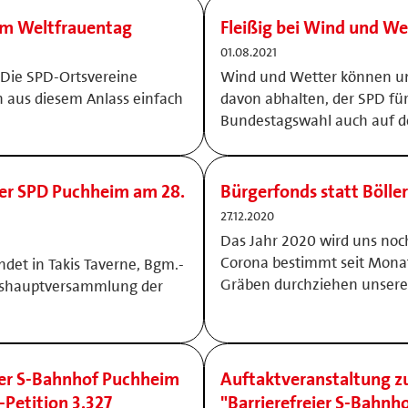
am Weltfrauentag
Fleißig bei Wind und We
01.08.2021
 Die SPD-Ortsvereine
Wind und Wetter können uns
 aus diesem Anlass einfach
davon abhalten, der SPD fü
Bundestagswahl auch auf d
er SPD Puchheim am 28.
Bürgerfonds statt Böller
27.12.2020
Das Jahr 2020 wird uns noch
Corona bestimmt seit Mona
ndet in Takis Taverne, Bgm.-
Gräben durchziehen unsere
hreshauptversammlung der
ier S-Bahnhof Puchheim
Auftaktveranstaltung zu
Petition 3.327
"Barrierefreier S-Bahnh